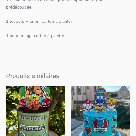
prédécoupée
1 toppers Prénom carton à planter
1 toppers age carton à planter
Produits similaires
Plage
Plage
de
de
prix :
prix :
€13.90
€14.90
à
à
€16.90
€17.90