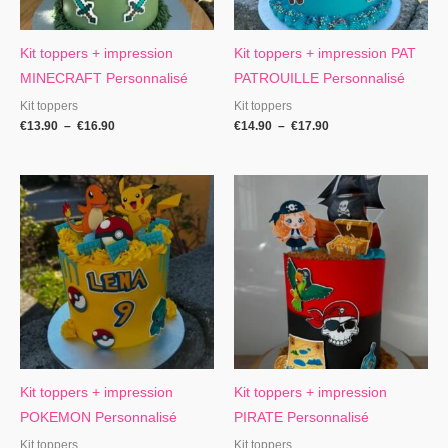
Kit toppers + impression
Kit toppers + impression PAT
MINECRAFT Personnalisé
PATROUILLE Personnalisé
Kit toppers
Kit toppers
€
13.90
–
€
16.90
€
14.90
–
€
17.90
Plage
Plage
de
de
prix :
prix :
€14.90
€15.90
à
à
€17.90
€18.90
Kit toppers + impression
Kit toppers + impression
POKEMON Personnalisé
PIRATE Personnalisé
Kit toppers
Kit toppers