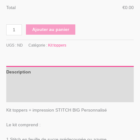
Total
€
‎0.00
Ajouter au panier
UGS :
ND
Catégorie :
Kit toppers
Description
Informations complémentaires
Avis (0)
Kit toppers + impression STITCH BIG Personnalisé
Le kit comprend :
1 Stitch en feuille de sucre prédecoupée ou azyme