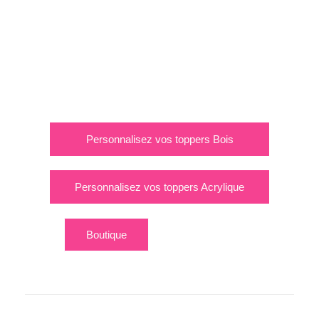
Matériaux : Carton, Bois et Acrylique
Envie de sublimer et personnaliser votre gâteau
? De mettre des paillettes dans les yeux de la
personne qui soufflera ses bougies? Vous avez
une idée, nous avons votre toppers
Personnalisez vos toppers Bois
Personnalisez vos toppers Acrylique
Boutique