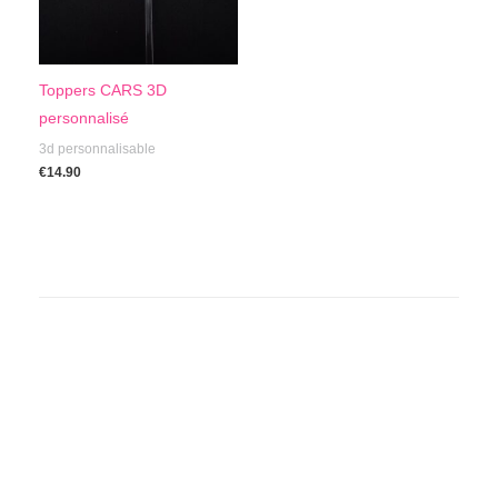
Toppers CARS 3D
personnalisé
3d personnalisable
€
14.90
TOPPERS CAKE en Carton, Bois ou Acrylique
personnalisés
Fait main
Fabriqué par une petite entreprise basée
France
ici :