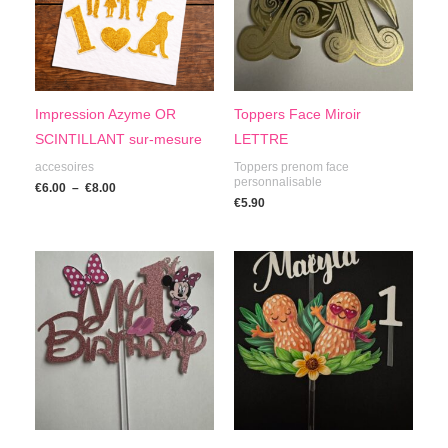
Impression Azyme OR
Toppers Face Miroir
SCINTILLANT sur-mesure
LETTRE
accesoires
Toppers prenom face
personnalisable
€
6.00
–
€
8.00
€
5.90