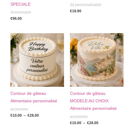
SPECIALE
3d personnalisable
€
18.90
Anniversaire
€
96.00
Plage
Plage
de
de
prix :
prix :
€10.00
€10.00
à
à
€28.00
€28.00
Contour de gâteau
Contour de gâteau
Alimentaire personnalisé
MODELE AU CHOIX
Alimentaire personnalisé
accesoires
€
10.00
–
€
28.00
accesoires
€
10.00
–
€
28.00