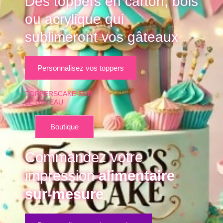
Des toppers en carton, bois
ou acrylique qui
sublimeront vos gâteaux
Personnalisez vos toppers
TOPPERSCAKE SUR
LE GATEAU
Boutique
Commandez votre
impression
alimentaire
sur-mesure