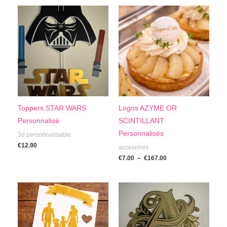
Plage
de
prix :
€7.00
à
€167.00
Toppers STAR WARS
Logos AZYME OR
Personnalisé
SCINTILLANT
Personnalisés
3d personnalisable
€
12.90
accesoires
€
7.00
–
€
167.00
Plage
de
prix :
€6.00
à
€8.00