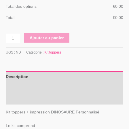
Total des options
€
‎0.00
Total
€
‎0.00
Ajouter au panier
UGS :
ND
Catégorie :
Kit toppers
Description
Informations complémentaires
Avis (0)
Kit toppers + impression DINOSAURE Personnalisé
Le kit comprend :