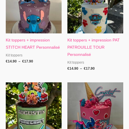
€17.90
€17.90
Kit toppers + impression
Kit toppers + impression PAT
STITCH HEART Personnalisé
PATROUILLE TOUR
Personnalisé
Kit toppers
€
14.90
–
€
17.90
Kit toppers
€
14.90
–
€
17.90
Plage
Plage
de
de
prix :
prix :
€13.90
€13.90
à
à
€16.90
€16.90