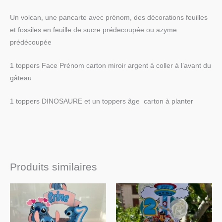
Un volcan, une pancarte avec prénom, des décorations feuilles
et fossiles en feuille de sucre prédecoupée ou azyme
prédécoupée
1 toppers Face Prénom carton miroir argent à coller à l’avant du
gâteau
1 toppers DINOSAURE et un toppers âge carton à planter
Produits similaires
Plage
Plage
de
de
prix :
prix :
€14.90
€14.90
à
à