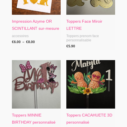
Impression Azyme OR
Toppers Face Miroir
SCINTILLANT sur-mesure
LETTRE
accesoires
Toppers prenom face
personnalisable
€
6.00
–
€
8.00
€
5.90
Toppers MINNIE
Toppers CACAHUETE 3D
BIRTHDAY personnalisé
personnalisé