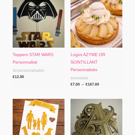
de
prix :
€7.00
à
€167.00
Toppers STAR WARS
Logos AZYME OR
Personnalisé
SCINTILLANT
Personnalisés
3d personnalisable
€
12.90
accesoires
€
7.00
–
€
167.00
Plage
de
prix :
€6.00
à
€8.00