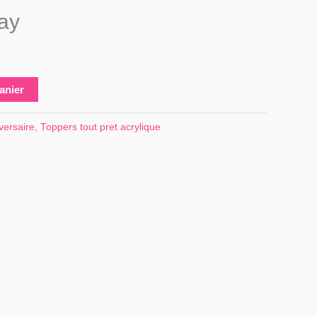
ay
anier
versaire
,
Toppers tout pret acrylique