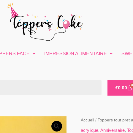
PPERS FACE
IMPRESSION ALIMENTAIRE
SWE
€
0.00
quantité
Accueil
/
Toppers tout pret a
de
acrylique
,
Anniversaire
,
Top