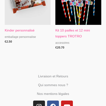
Kinder personnalisé
Kit 10 pailles et 12 mini
toppers TROTRO
emballage personnalise
€
2.50
accesoires
€
20.70
Livraison et Retours
Qui sommes nous ?
Nos mentions légales
I
F
Y