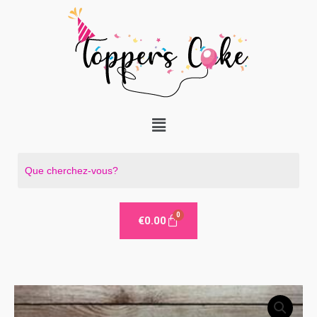
Aller
au
contenu
Menu
€
0.00
quantité
de