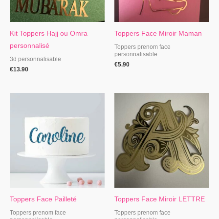
Kit Toppers Hajj ou Omra
Toppers Face Miroir Maman
personnalisé
Toppers prenom face
personnalisable
3d personnalisable
€
5.90
€
13.90
Toppers Face Pailleté
Toppers Face Miroir LETTRE
Toppers prenom face
Toppers prenom face