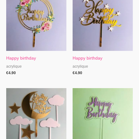
Happy birthday
Happy birthday
acrylique
acrylique
€
4.90
€
4.90