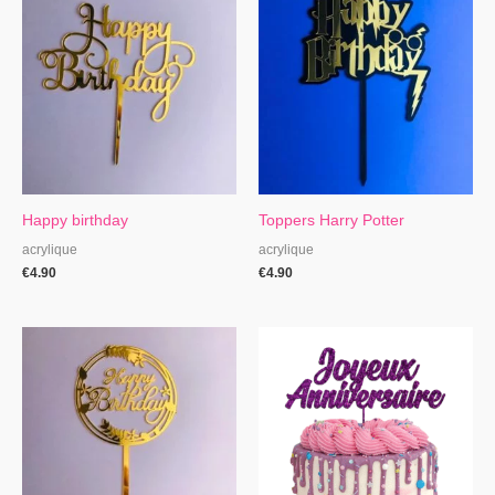
Happy birthday
Toppers Harry Potter
acrylique
acrylique
€
4.90
€
4.90