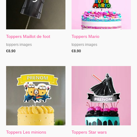
Toppers Maillot de foot
Toppers Mario
toppers images
toppers images
€
8.90
€
8.90
Toppers Les minions
Toppers Star wars