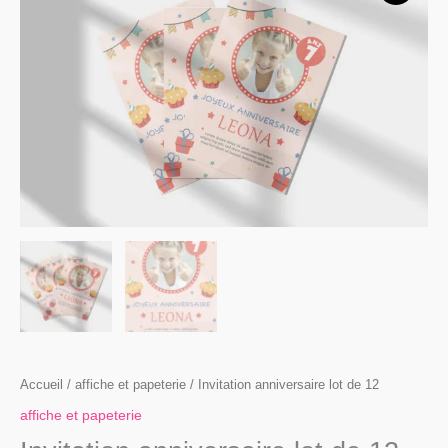
Invitation
anniversaire
lot
de
12
Accueil
/
affiche et papeterie
/ Invitation anniversaire lot de 12
affiche et papeterie