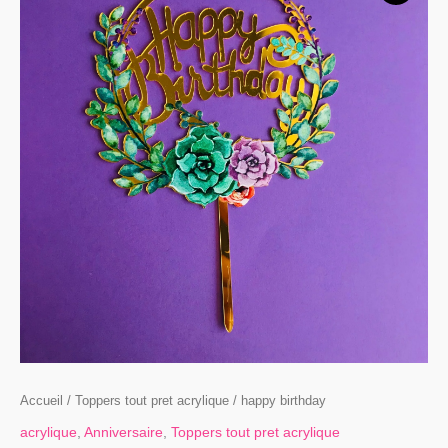
happy
birthday
Accueil
/
Toppers tout pret acrylique
/ happy birthday
acrylique
,
Anniversaire
,
Toppers tout pret acrylique