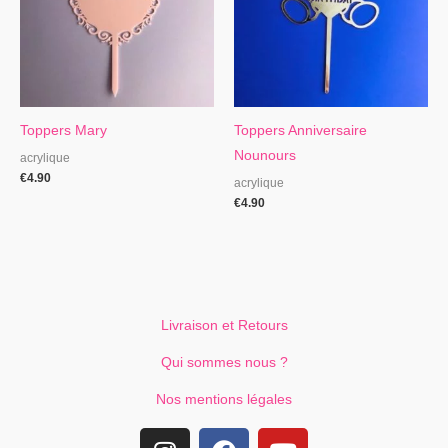
Toppers Mary
Toppers Anniversaire
Nounours
acrylique
€
4.90
acrylique
€
4.90
Livraison et Retours
Qui sommes nous ?
Nos mentions légales
I
F
Y