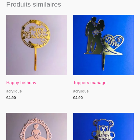
Produits similaires
Happy birthday
Toppers mariage
acrylique
acrylique
€
4.90
€
4.90