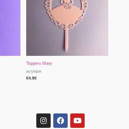
Toppers Mary
acrylique
€
4.90
I
F
Y
n
a
o