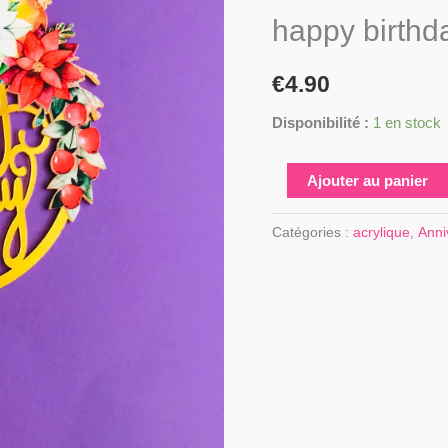
happy
happy birthd
birthday
€
4.90
Disponibilité :
1 en stock
Ajouter au panier
Catégories :
acrylique
,
Anni