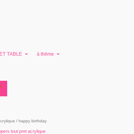
ET TABLE
à thème
crylique
/ happy birthday
pers tout pret acrylique