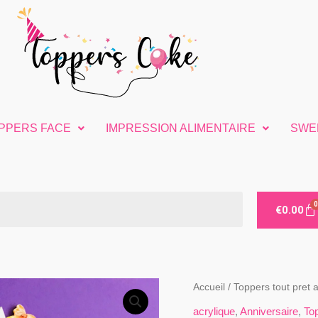
PPERS FACE
IMPRESSION ALIMENTAIRE
SWE
€
0.00
quantité
Accueil
/
Toppers tout pret a
de
acrylique
,
Anniversaire
,
Top