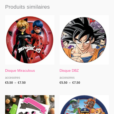
Produits similaires
Plage
Plage
de
de
prix :
prix :
€5.50
€5.50
à
à
€7.50
€7.50
Disque Miraculous
Disque DBZ
accesoires
accesoires
€
5.50
–
€
7.50
€
5.50
–
€
7.50
Plage
Plage
de
de
prix :
prix :
€5.00
€5.50
à
à