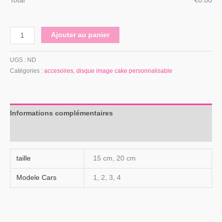
Total
€
‎0.00
Ajouter au panier
UGS :
ND
Catégories :
accesoires
,
disque image cake personnalisable
Informations complémentaires
Avis (0)
taille
15 cm, 20 cm
Modele Cars
1, 2, 3, 4