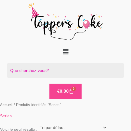
Aller
au
contenu
Menu
€
0.00
Accueil
/ Produits identifiés “Series”
Series
Voici le seul résultat