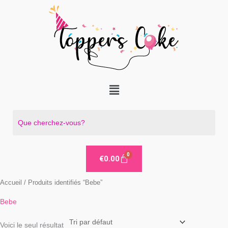
Aller
au
contenu
Menu
€
0.00
Accueil
/ Produits identifiés “Bebe”
Bebe
Voici le seul résultat