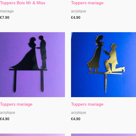
Toppers Bois Mr & Miss
Toppers mariage
mariage
acrylique
€
7.90
€
4.90
Toppers mariage
Toppers mariage
acrylique
acrylique
€
4.90
€
4.90