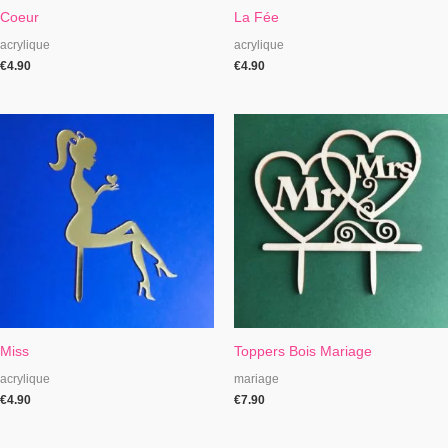
Coeur
La Fée
acrylique
acrylique
€
4.90
€
4.90
Miss
Toppers Bois Mariage
acrylique
mariage
€
4.90
€
7.90