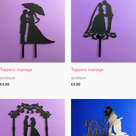
Toppers mariage
Toppers mariage
acrylique
acrylique
€
4.90
€
4.90