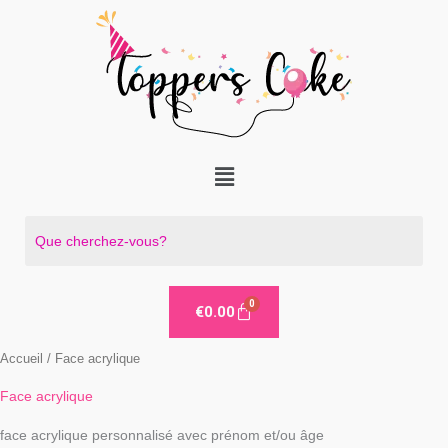
Aller
au
contenu
Menu
€
0.00
Accueil
/ Face acrylique
Face acrylique
face acrylique personnalisé avec prénom et/ou âge